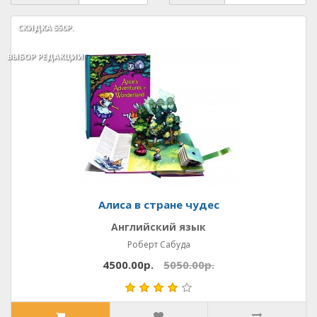
СКИДКА
СКИДКА
550Р.
550Р.
ВЫБОР РЕДАКЦИИ
ВЫБОР РЕДАКЦИИ
Алиса в стране чудес
Английский язык
Роберт Сабуда
4500.00р.
5050.00р.