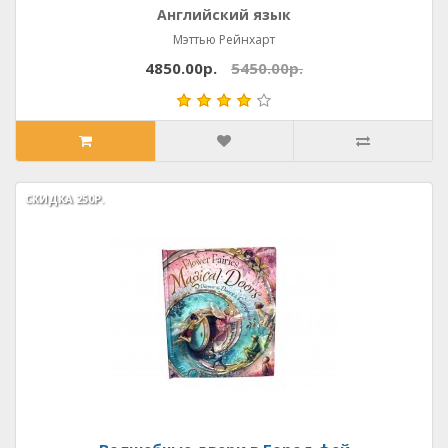
Английский язык
Мэттью Рейнхарт
4850.00р.
5450.00р.
СКИДКА
СКИДКА
250Р.
250Р.