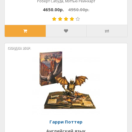
Роберт Сабуда, Мэттью Рейнхарт
4650.00р.
4950.00р.
СКИДКА
СКИДКА
250Р.
250Р.
Гарри Поттер
Английский язык