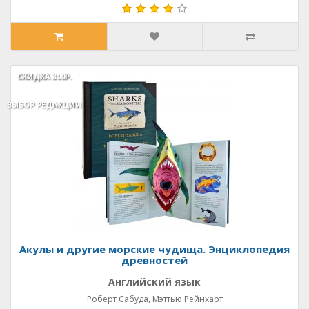
СКИДКА
СКИДКА
300Р.
300Р.
ВЫБОР РЕДАКЦИИ
ВЫБОР РЕДАКЦИИ
Акулы и другие морские чудища. Энциклопедия
древностей
Английский язык
Роберт Сабуда, Мэттью Рейнхарт