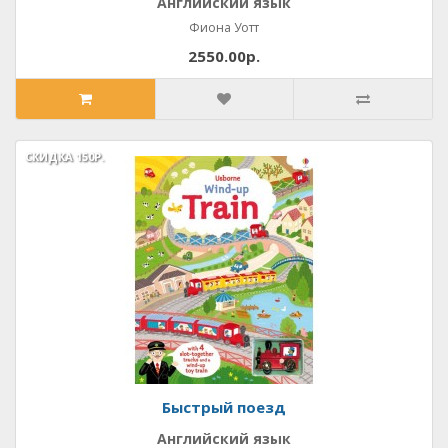
Английский язык
Фиона Уотт
2550.00р.
СКИДКА
СКИДКА
150Р.
150Р.
Быстрый поезд
Английский язык