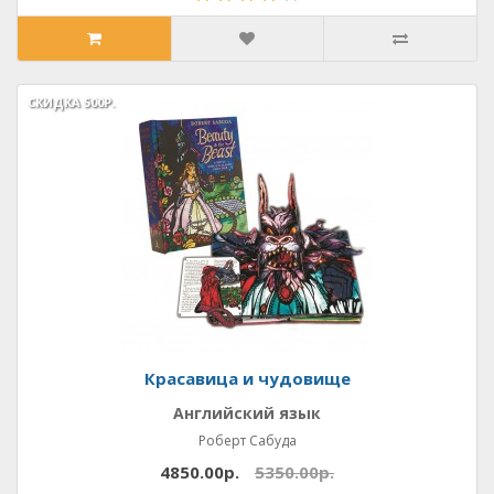
СКИДКА
СКИДКА
500Р.
500Р.
Красавица и чудовище
Английский язык
Роберт Сабуда
4850.00р.
5350.00р.