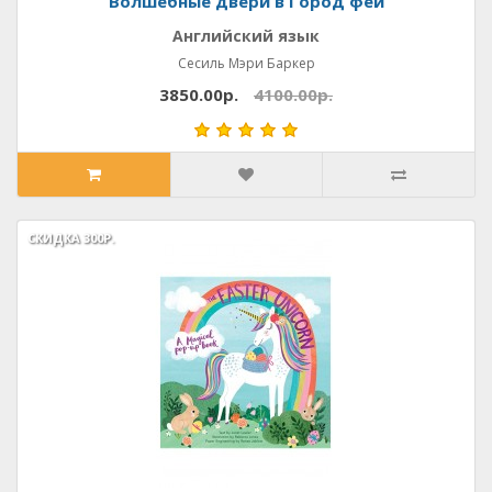
Волшебные двери в Город фей
Английский язык
Сесиль Мэри Баркер
3850.00р.
4100.00р.
СКИДКА
СКИДКА
300Р.
300Р.