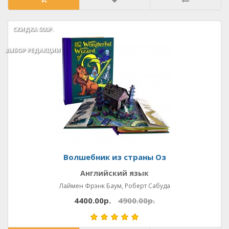
СКИДКА
СКИДКА
500Р.
500Р.
ВЫБОР РЕДАКЦИИ
ВЫБОР РЕДАКЦИИ
Волшебник из страны Оз
Английский язык
Лаймен Фрэнк Баум, Роберт Сабуда
4400.00р.
4900.00р.