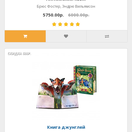
Брюс Фостер, Эндрю Вильямсон
5750.00р.
6000.00р.
СКИДКА
СКИДКА
600Р.
600Р.
Книга джунглей