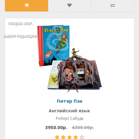
СКИДКА
СКИДКА
350Р.
350Р.
ВЫБОР РЕДАКЦИИ
ВЫБОР РЕДАКЦИИ
Питер Пэн
Английский язык
Роберт Сабуда
3950.00р.
4300.00р.