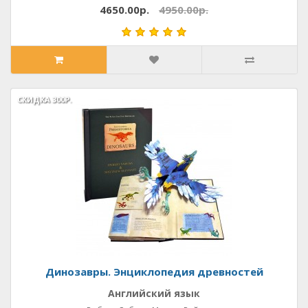
4650.00р.
4950.00р.
СКИДКА
СКИДКА
300Р.
300Р.
Динозавры. Энциклопедия древностей
Английский язык