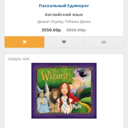
Пасхальный Единорог
Английский язык
Джанет Лоулер, Ребекка Джонс
3550.00р.
3850.00р.
СКИДКА
СКИДКА
400Р.
400Р.