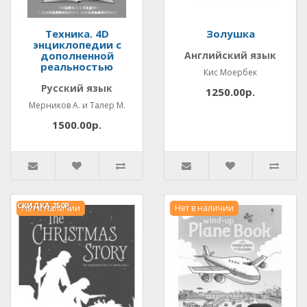
Техника. 4D
Золушка
энциклопедии с
дополненной
Английский язык
реальностью
Кис Моербек
Русский язык
1250.00р.
Мерников А. и Талер М.
1500.00р.
СКИДКА
250Р.
Нет в наличии
Нет в наличии