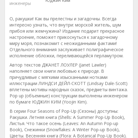
Юджин Ким
инженеры
О, ракушки! Как вы прелестны и загадочны. Всегда
интересно узнать, что внутри: морской житель, шум
прибоя или жемчужина? Издание подарит прекрасное
настроение, поможет прикоснуться к загадочному
миру моря, познакомит с неожиданными фактами!
Отдельного внимания заслуживает полиграфическое
исполнение обложки, переливающейся перламутром.
Автор текстов ДЖАНЕТ ЛОУЛЕР (Janet Lawler)
наполняет свои книги любовью к природе. В
причудливые с мягкими изысканными нотками
иллюстрации ЛИНДСИ ДЕЙЛ-СКОТТ (Lindsay Dale-Scott)
вплетены мотивы народных сказок, предметы винтажа.
Pop up (объемные) конструкции выполнены инженером
по бумаге ЮДЖИН КИМ (Yoojin Kim).
В серии Four Seasons of Pop-Up (Сезоны) доступны:
Ракушки. Летняя книга (Shells: A Summer Pop-Up Book),
Листья. Что такое осень (Leaves: An Autumn Pop-up
Book), Снежинки (Snowflakes: A Winter Pop-up Book),
Цветы. Весенняя книга (Flora: A Botanical Pop-Up Book).