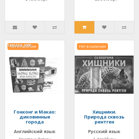
СКИДКА
200Р.
Нет в наличии
Нет в наличии
Гонконг и Макао:
Хищники.
диковинные
Природа сквозь
города
рентген
Английский язык
Русский язык