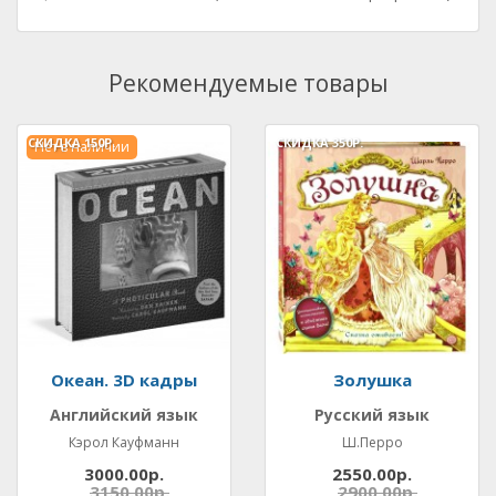
Рекомендуемые товары
СКИДКА
150Р.
СКИДКА
350Р.
Нет в наличии
Океан. 3D кадры
Золушка
Английский язык
Русский язык
Кэрол Кауфманн
Ш.Перро
3000.00р.
2550.00р.
3150.00р.
2900.00р.