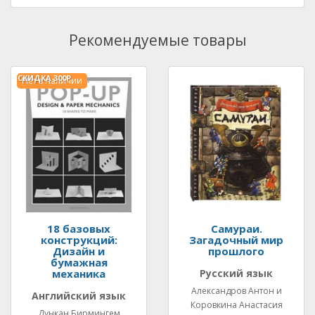
Рекомендуемые товары
СКИДКА
300Р.
Нет в наличии
18 базовых
Самураи.
конструкций:
Загадочный мир
Дизайн и
прошлого
бумажная
механика
Русский язык
Александров Антон и
Английский язык
Коровкина Анастасия
Дункан Бирмингем