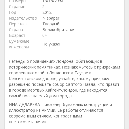
Размеры
13/18/2 см.
Страниц
5
Год
2012
Издательство
Niapaper
Переплет
Твердый
Страна
Великобритания
Возраст
0+
Бумажные
Не указан
инженеры
Легенды о привидениях Лондона, обитающих в
исторических памятниках. Познакомьтесь с призраками
королевских особ в Лондонском Тауэре и
Кенсингтонском дворце, узнайте, какому призраку
разрешено посещать собор Святого Павла, кто правит
в городе мертвых Хайгейт-Лондон, где находится
самый посещаемый дом города.
НИА ДУДАРЕВА – инженер бумажных конструкций и
иллюстратор из Англии. Ее работы отличаются
современным стилем, контрастными
цветосочетаниями.