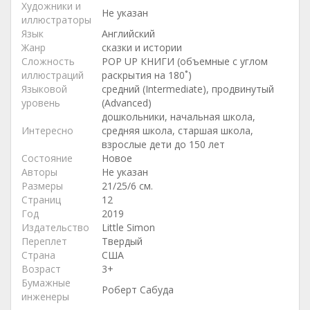
Художники и
Не указан
иллюстраторы
Язык
Английский
Жанр
сказки и истории
Сложность
POP UP КНИГИ (объемные с углом
иллюстраций
раскрытия на 180˚)
Языковой
средний (Intermediate), продвинутый
уровень
(Advanced)
дошкольники, начальная школа,
Интересно
средняя школа, старшая школа,
взрослые дети до 150 лет
Состояние
Новое
Авторы
Не указан
Размеры
21/25/6 см.
Страниц
12
Год
2019
Издательство
Little Simon
Переплет
Твердый
Страна
США
Возраст
3+
Бумажные
Роберт Сабуда
инженеры