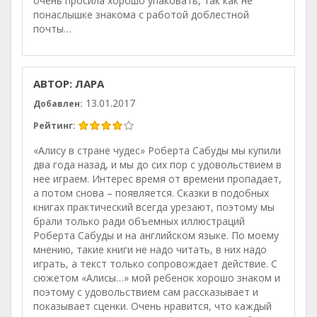
очень просила хорошо упаковать, так как не
понаслышке знакома с работой доблестной
почты…
АВТОР: ЛАРА
13.01.2017
Добавлен:
Рейтинг:
«Алису в стране чудес» Роберта Сабуды мы купили
два года назад, и мы до сих пор с удовольствием в
нее играем. Интерес время от времени пропадает,
а потом снова – появляется. Сказки в подобных
книгах практический всегда урезают, поэтому мы
брали только ради объемных иллюстраций
Роберта Сабуды и на английском языке. По моему
мнению, такие книги не надо читать, в них надо
играть, а текст только сопровождает действие. С
сюжетом «Алисы…» мой ребенок хорошо знаком и
поэтому с удовольствием сам рассказывает и
показывает сценки. Очень нравится, что каждый