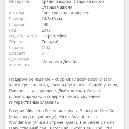
Интересно
Средняя школа, Старшая школа,
Старшая школа
Авторы
Ганс Христиан Андерсен
Размеры
24/3/16 см.
Страниц
240
Год
2018
Издательство
HarperCollins
Переплет
Твердый
Страна
США
Возраст
0+
Бумажные
Миналима Дизайн
инженеры
Подарочное издание – сборник классических сказок
Ханса Кристиана Андерсена (Русалочка, Гадкий утенок,
Принцесса на горошине, Дюймовочка), богато
иллюстрировано и содержит многочисленные
интерактивные элементы.
В серии MinaLima Edition доступны: Beauty and the Beast
(Красавица и чудовище), Alice's Adventures in
Wonderland (Алиса в стране чудес), The Secret Garden
(Таинственный сад), Peter Pan (Питер Пен), The Little