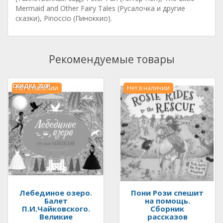
Mermaid and Other Fairy Tales (Русалочка и другие
сказки), Pinoccio (Пиноккио).
Рекомендуемые товары
СКИДКА
250Р.
Нет в наличии
Нет в наличии
Лебединое озеро.
Пони Рози спешит
Балет
на помощь.
П.И.Чайковского.
Сборник
Великие
рассказов