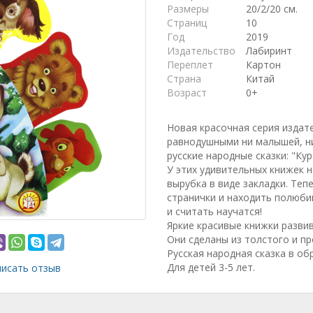
Размеры
20/2/20 см.
Страниц
10
Год
2019
Издательство
Лабиринт
Переплет
Картон
Страна
Китай
Возраст
0+
Новая красочная серия издат
равнодушными ни малышей, ни
русские народные сказки: "Кур
У этих удивительных книжек 
вырубка в виде закладки. Те
странички и находить полюбив
и считать научатся!
Яркие красивые книжки разви
Они сделаны из толстого и пр
Русская народная сказка в об
Для детей 3-5 лет.
исать отзыв