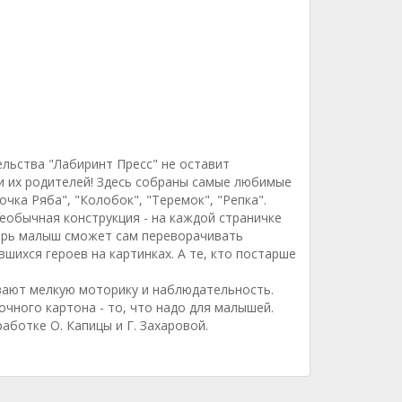
ельства "Лабиринт Пресс" не оставит
 их родителей! Здесь собраны самые любимые
очка Ряба", "Колобок", "Теремок", "Репка".
необычная конструкция - на каждой страничке
перь малыш сможет сам переворачивать
шихся героев на картинках. А те, кто постарше
вают мелкую моторику и наблюдательность.
очного картона - то, что надо для малышей.
работке О. Капицы и Г. Захаровой.