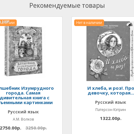
Рекомендуемые товары
А
500Р.
 наличии
Нет в наличии
лшебник Изумрудного
И хлеба, и роз!. Пр
города. Самая
девочку, которая...
дивительная книга с
ъемными картинками
Русский язык
Патерсон Кэтрин
Русский язык
1322.00р.
А.М. Волков
2750.00р.
3250.00р.