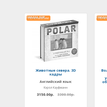
СКИДКА
150Р.
СКИДК
Нет в наличии
Нет в
Животные севера. 3D
Во
кадры
у
Английский язык
об
Кэрол Кауфманн
3150.00р.
3300.00р.