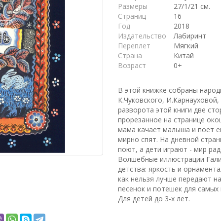
Размеры
27/1/21 см.
Страниц
16
Год
2018
Издательство
Лабиринт
Переплет
Мягкий
Страна
Китай
Возраст
0+
В этой книжке собраны народ
К.Чуковского, И.Карнауховой,
разворота этой книги две сто
прорезанное на странице окош
мама качает малыша и поет ем
мирно спят. На дневной стра
поют, а дети играют - мир рад
Волшебные иллюстрации Гали
детства: яркость и орнамент
как нельзя лучше передают н
песенок и потешек для самых 
Для детей до 3-х лет.