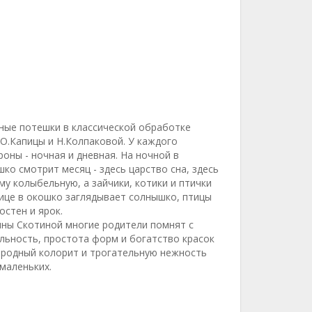
ные потешки в классической обработке
 О.Капицы и Н.Колпаковой. У каждого
роны - ночная и дневная. На ночной в
ко смотрит месяц - здесь царство сна, здесь
у колыбельную, а зайчики, котики и птички
нице в окошко заглядывает солнышко, птицы
остен и ярок.
ны Скотиной многие родители помнят с
альность, простота форм и богатство красок
ародный колорит и трогательную нежность
маленьких.