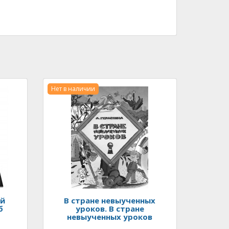
Нет в наличии
ий
В стране невыученных
б
уроков. В стране
невыученных уроков