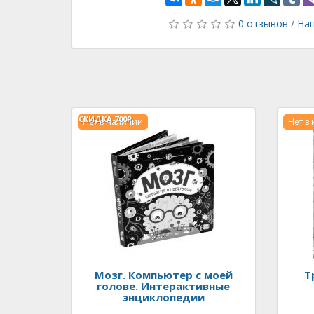
0 отзывов
/
Нап
СКИДКА
700Р.
Нет в наличии
Нет в
Мозг. Компьютер с моей
Т
голове. Интерактивные
энциклопедии