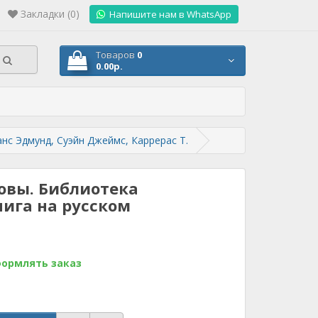
Закладки (0)
.
Напишите нам в WhatsApp
Товаров
0
0.00р.
нс Эдмунд, Суэйн Джеймс, Каррерас Т.
овы. Библиотека
ига на русском
формлять заказ