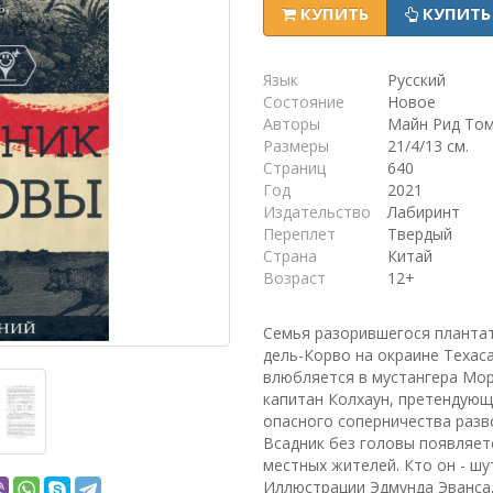
КУПИТЬ
КУПИТЬ
Язык
Русский
Состояние
Новое
Авторы
Майн Рид То
Размеры
21/4/13 см.
Страниц
640
Год
2021
Издательство
Лабиринт
Переплет
Твердый
Страна
Китай
Возраст
12+
Семья разорившегося плантат
дель-Корво на окраине Техаса
влюбляется в мустангера Мор
капитан Колхаун, претендующи
опасного соперничества разв
Всадник без головы появляетс
местных жителей. Кто он - шу
Иллюстрации Эдмунда Эванса, 