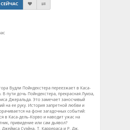
 СЕЙЧАС
мас
ора Вудли Пойндекстера переезжает в Каса-
. В пути дочь Пойндекстера, прекрасная Луиза,
иса Джеральда. Это замечает заносчивый
й на ее руку. История запретной любви и
орачивается на фоне загадочных событий:
я в Каса-дель-Корво и наводит ужас на
тник, привидение или сам дьявол?
Джеймса Суэйна, Т. Каррераса и Р. Дж.