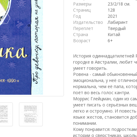
Размеры
23/2/18 см.
Страниц
128
Год
2021
Издательство
Лабиринт
Переплет
Твердый
Страна
Китай
Возраст
6+
История одиннадцатилетней Р
городке в Австралии, любит ч
умеет говорить.
Ровена - самый обыкновенный
эмоциональна, у неё отличное
нормальна, чем её папа, кото
поёт во весь голос кантри.
Моррис Глейцман, один из са
умеет писать о серьёзных в
легко и остроумно. И повесть
языке жестов, становится до
понимании.
Кому понравится: подросткам
истории о сверстниках, школь