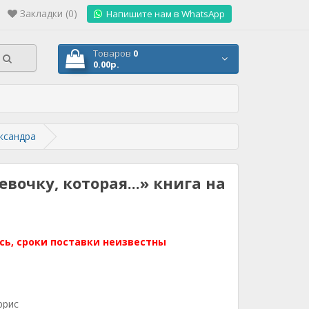
Закладки (0)
.
Напишите нам в WhatsApp
Товаров
0
0.00р.
ександра
вочку, которая...» книга на
сь, сроки поставки неизвестны
ррис