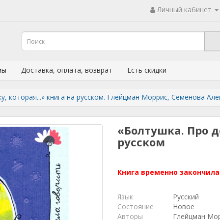
Личный кабинет
мы
Доставка, оплата, возврат
Есть скидки
у, которая...» книга на русском. Глейцман Моррис, Семенова Ал
«Болтушка. Про де
русском
Книга временно закончила
Язык
Русский
Состояние
Новое
Авторы
Глейцман Мо