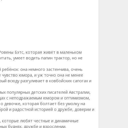
овены Бэтс, которая живёт в маленьком
итать, умеет водить папин трактор, но не
 ребёнок: она немного застенчива, очень
 чувство юмора, и уж точно она не менее
рый всюду разгуливает в ковбойских сапогах и
мых популярных детских писателей Австралии,
ещах с неподражаемым юмором и оптимизмом,
 о девочке, которая болтает без умолку на
брой и радостной историей о дружбе, доверии и
, которые любят честные и динамичные
ных буднях, дружбе и взрослении.