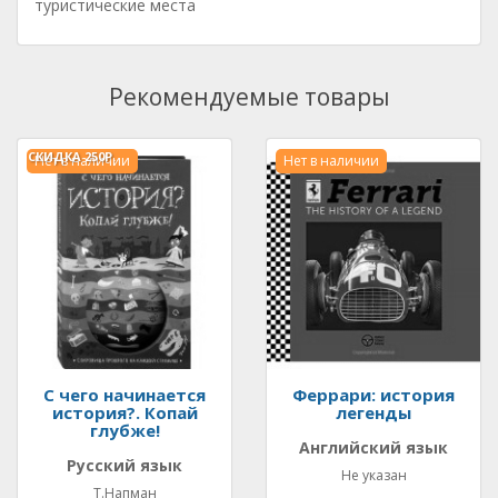
туристические места
Рекомендуемые товары
СКИДКА
250Р.
Нет в наличии
Нет в наличии
С чего начинается
Феррари: история
история?. Копай
легенды
глубже!
Английский язык
Русский язык
Не указан
Т.Напман