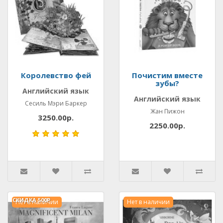
Королевство фей
Почистим вместе
зубы?
Английский язык
Английский язык
Сесиль Мэри Баркер
Жан Пижон
3250.00р.
2250.00р.
СКИДКА
500Р.
Нет в наличии
Нет в наличии