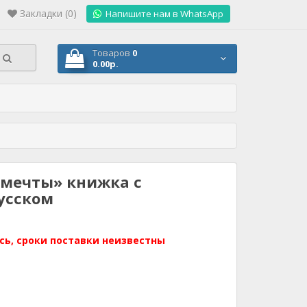
Закладки (0)
.
Напишите нам в WhatsApp
Товаров
0
0.00р.
 мечты» книжка с
усском
сь, сроки поставки неизвестны