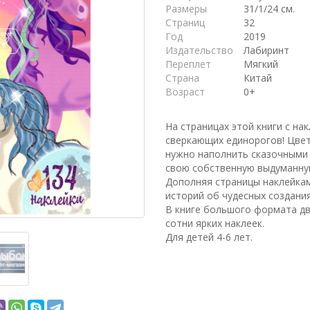
Размеры
31/1/24 см.
Страниц
32
Год
2019
Издательство
Лабиринт
Переплет
Мягкий
Страна
Китай
Возраст
0+
На страницах этой книги с н
сверкающих единорогов! Цвет
нужно наполнить сказочными 
свою собственную выдуманну
Дополняя страницы наклейка
историй об чудесных создания
В книге большого формата д
сотни ярких наклеек.
Для детей 4-6 лет.