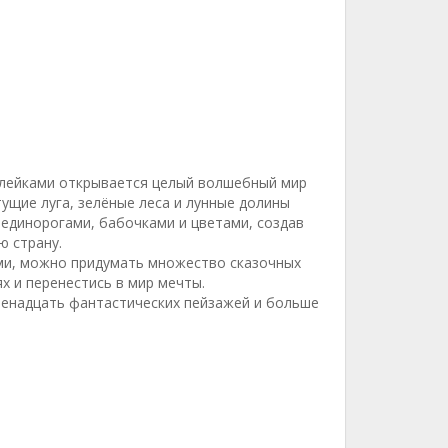
аклейками открывается целый волшебный мир
ущие луга, зелёные леса и лунные долины
единорогами, бабочками и цветами, создав
ю страну.
ми, можно придумать множество сказочных
х и перенестись в мир мечты.
венадцать фантастических пейзажей и больше