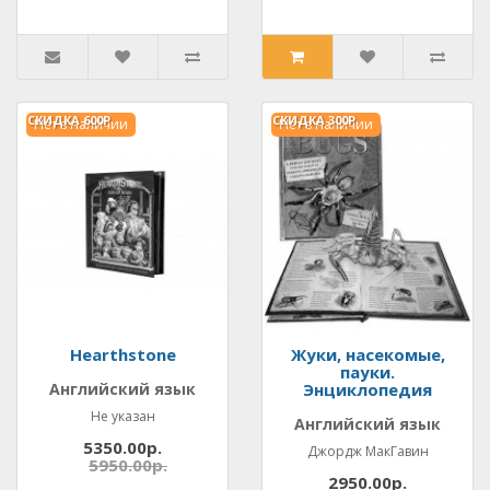
СКИДКА
600Р.
СКИДКА
300Р.
Нет в наличии
Нет в наличии
Hearthstone
Жуки, насекомые,
пауки.
Английский язык
Энциклопедия
Не указан
Английский язык
5350.00р.
Джордж МакГавин
5950.00р.
2950.00р.