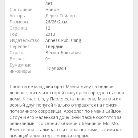
лет
Состояние
Новое
Авторы
Дерен Тейлор
Размеры
26/26/2 см.
Страниц
12
Год
2013
Издательство
Anness Publishing
Переплет
Твердый
Страна
Великобритания
Возраст
0+
Бумажные
Не указан
инженеры
Паоло и ее младший брат Мэнни живут в бедной
деревне, жители которой вынуждены продавать свои
дома. К счастью, у Паоло есть план: она, Мэнни и их
верный друг попугай Фалько отправятся на поиски
потерянного сокровища. Археолог по имени Саймон
Стоун и его маленькая дочь Энни также охотятся за
реликвиями - со своей любимой обезьяной Мо-Мо.
Вместе они сталкиваются с опасностями, такими как
рычащий аллигатор, ловушки в храме,