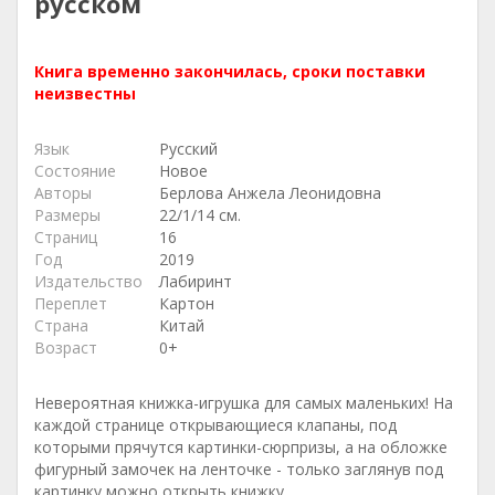
русском
Книга временно закончилась, сроки поставки
неизвестны
Язык
Русский
Состояние
Новое
Авторы
Берлова Анжела Леонидовна
Размеры
22/1/14 см.
Страниц
16
Год
2019
Издательство
Лабиринт
Переплет
Картон
Страна
Китай
Возраст
0+
Невероятная книжка-игрушка для самых маленьких! На
каждой странице открывающиеся клапаны, под
которыми прячутся картинки-сюрпризы, а на обложке
фигурный замочек на ленточке - только заглянув под
картинку можно открыть книжку.