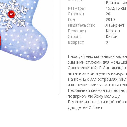
Рейнгольд
Размеры
15/2/15 см.
Страниц
20
Год
2019
Издательство
Лабиринт
Переплет
Картон
Страна
Китай
Возраст
0+
Пара уютных маленьких валено
зимними стихами для малышей.
Соложенкиной, Г. Лагздынь, 
читать зимой и учить наизуст
На нежных иллюстрациях Милы
и кошечки - милые и трогател
Необычная книжка из плотно
подарком любому малышу.
Песенки и потешки в обработк
Для детей 2-4 лет.