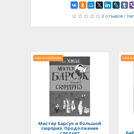
0 отзывов
/
Нап
Нет в наличии
Нет в
Мистер Барсук и большой
сюрприз. Продолжение
следует
биб