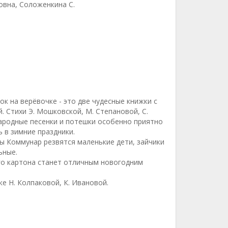
овна, Соложенкина С.
к на верёвочке - это две чудесные книжки с
 Стихи Э. Мошковской, М. Степановой, С.
народные песенки и потешки особенно приятно
ь в зимние праздники.
 Коммунар резвятся маленькие дети, зайчики
ьные.
го картона станет отличным новогодним
е Н. Колпаковой, К. Ивановой.