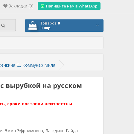
Закладки (0)
.
Напишите нам в WhatsApp
Товаров
0
0.00р.
женкина С., Коммунар Мила
с вырубкой на русском
сь, сроки поставки неизвестны
я Эмма Эфраимовна, Лагздынь Гайда