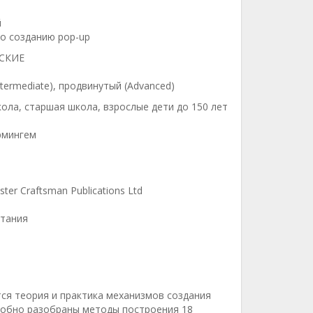
й
по созданию pop-up
СКИЕ
ntermediate), продвинутый (Advanced)
ола, старшая школа, взрослые дети до 150 лет
рмингем
ster Craftsman Publications Ltd
тания
ся теория и практика механизмов создания
обно разобраны методы построения 18