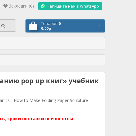
Закладки (0)
.
Напишите нам в WhatsApp
Товаров
0
0.00р.
анию pop up книг» учебник
ics - How to Make Folding Paper Sculpture -
сь, сроки поставки неизвестны