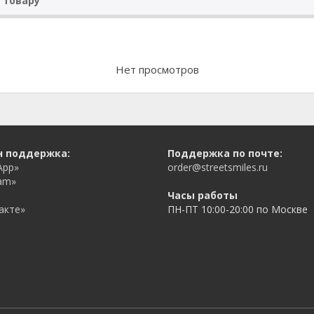
 товару
Нет просмотров
н поддержка:
Поддержка по почте:
App»
order@streetsmiles.ru
am»
Часы работы
акте»
ПН-ПТ 10:00-20:00 по Москве