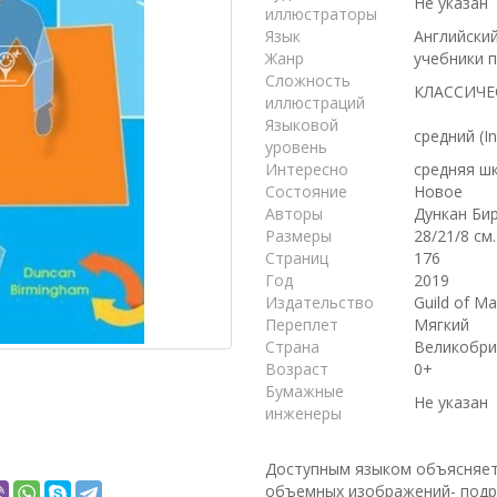
Не указан
иллюстраторы
Язык
Английски
Жанр
учебники 
Сложность
КЛАССИЧЕ
иллюстраций
Языковой
средний (I
уровень
Интересно
средняя шк
Состояние
Новое
Авторы
Дункан Би
Размеры
28/21/8 см.
Страниц
176
Год
2019
Издательство
Guild of Ma
Переплет
Мягкий
Страна
Великобри
Возраст
0+
Бумажные
Не указан
инженеры
Доступным языком объясняет
объемных изображений- подр