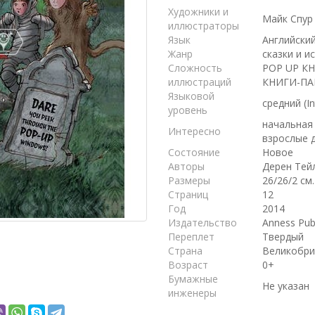
Художники и
Майк Спур
иллюстраторы
Язык
Английски
Жанр
сказки и и
Сложность
POP UP КН
иллюстраций
КНИГИ-ПАН
Языковой
средний (I
уровень
начальная
Интересно
взрослые д
Состояние
Новое
Авторы
Дерен Тей
Размеры
26/26/2 см.
Страниц
12
Год
2014
Издательство
Anness Pub
Переплет
Твердый
Страна
Великобри
Возраст
0+
Бумажные
Не указан
инженеры