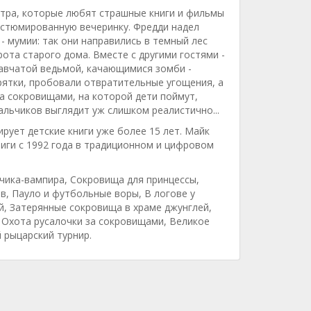
естра, которые любят страшные книги и фильмы
остюмированную вечеринку. Фредди надел
- мумии: так они направились в темный лес
ота старого дома. Вместе с другими гостями -
авчатой ведьмой, качающимися зомби -
прятки, пробовали отвратительные угощения, а
а сокровищами, на которой дети поймут,
альчиков выглядит уж слишком реалистично...
рует детские книги уже более 15 лет. Майк
ниги с 1992 года в традиционном и цифровом
ьчика-вампира, Сокровища для принцессы,
в, Пауло и футбольные воры, В логове у
й, Затерянные сокровища в храме джунглей,
 Охота русалочки за сокровищами, Великое
 рыцарский турнир.