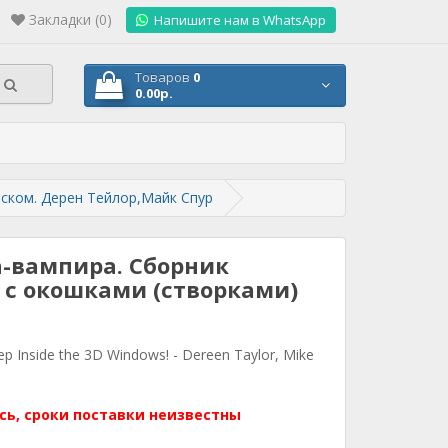
Закладки (0)
.
Напишите нам в WhatsApp
Товаров
0
0.00р.
йском. Дерен Тейлор,Майк Спур
-вампира. Сборник
 с окошками (створками)
ep Inside the 3D Windows! - Dereen Taylor, Mike
сь, сроки поставки неизвестны