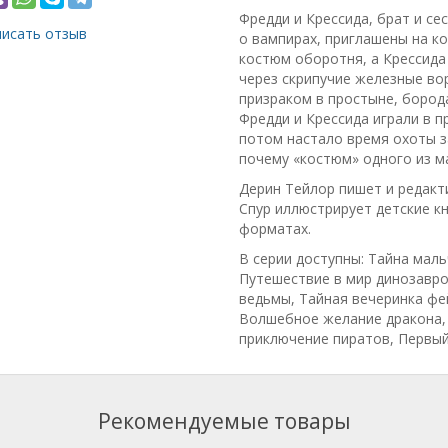
Фредди и Крессида, брат и с
исать отзыв
о вампирах, приглашены на к
костюм оборотня, а Крессида 
через скрипучие железные вор
призраком в простыне, бород
Фредди и Крессида играли в 
потом настало время охоты з
почему «костюм» одного из м
Дерин Тейлор пишет и редакти
Спур иллюстрирует детские к
форматах.
В серии доступны: Тайна мал
Путешествие в мир динозавро
ведьмы, Тайная вечеринка фе
Волшебное желание дракона,
приключение пиратов, Первый
Рекомендуемые товары