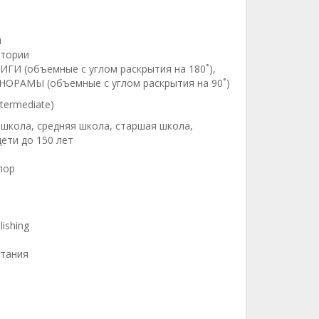
й
стории
ИГИ (объемные с углом раскрытия на 180˚),
ОРАМЫ (объемные с углом раскрытия на 90˚)
ntermediate)
 школа, средняя школа, старшая школа,
ети до 150 лет
лор
lishing
тания