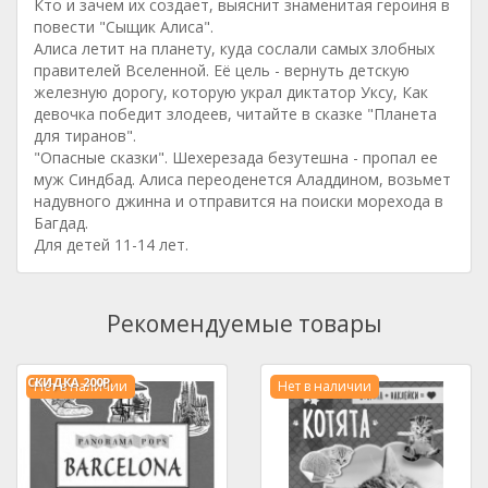
Кто и зачем их создает, выяснит знаменитая героиня в
повести "Сыщик Алиса".
Алиса летит на планету, куда сослали самых злобных
правителей Вселенной. Её цель - вернуть детскую
железную дорогу, которую украл диктатор Уксу, Как
девочка победит злодеев, читайте в сказке "Планета
для тиранов".
"Опасные сказки". Шехерезада безутешна - пропал ее
муж Синдбад. Алиса переоденется Аладдином, возьмет
надувного джинна и отправится на поиски морехода в
Багдад.
Для детей 11-14 лет.
Рекомендуемые товары
СКИДКА
200Р.
Нет в наличии
Нет в наличии