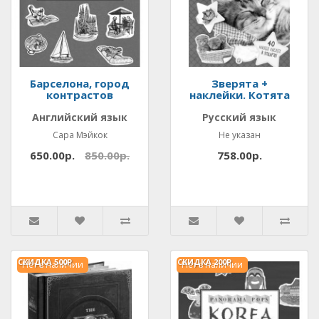
Барселона, город
Зверята +
контрастов
наклейки. Котята
Английский язык
Русский язык
Сара Мэйкок
Не указан
650.00р.
850.00р.
758.00р.
СКИДКА
500Р.
СКИДКА
200Р.
Нет в наличии
Нет в наличии