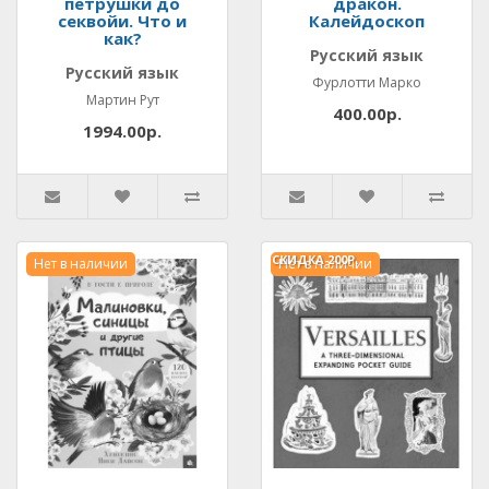
петрушки до
дракон.
секвойи. Что и
Калейдоскоп
как?
Русский язык
Русский язык
Фурлотти Марко
Мартин Рут
400.00р.
1994.00р.
СКИДКА
200Р.
Нет в наличии
Нет в наличии