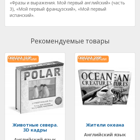
«Фразы и выражения. Мой первый английский» (часть
3), «Мой первый французский», «Мой первый
испанский».
Рекомендуемые товары
СКИДКА
150Р.
СКИДКА
200Р.
Нет в наличии
Нет в наличии
Животные севера.
Жители океана
3D кадры
Английский язык
Английский язык