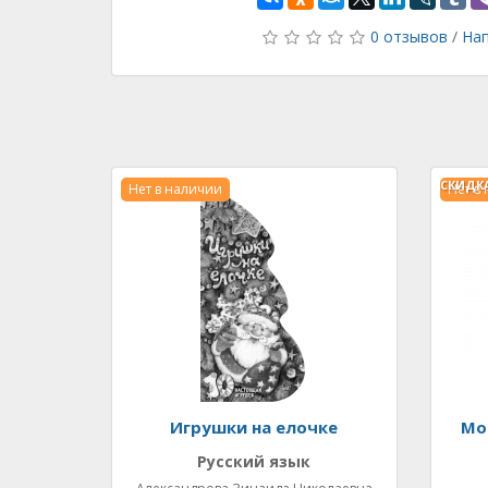
0 отзывов
/
Нап
СКИДК
Нет в наличии
Нет в
Игрушки на елочке
Мо
Русский язык