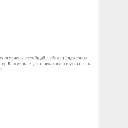
ля огорчены: всеобщий любимец Элджернон
тер Барсук знает, что никакого отпуска нет: на
л!