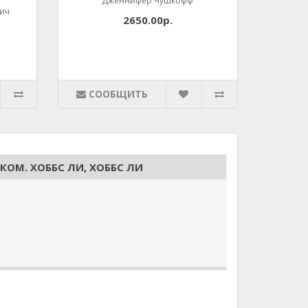
Дженнифер Чушкофф
вич
2650.00р.
СООБЩИТЬ
КОМ. ХОББС ЛИ, ХОББС ЛИ