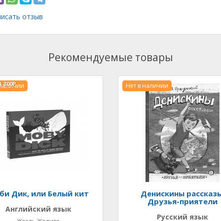
исать отзыв
Рекомендуемые товары
А
300Р.
 наличии
Нет в наличии
би Дик, или Белый кит
Денискины рассказы
Друзья-приятели
Английский язык
Русский язык