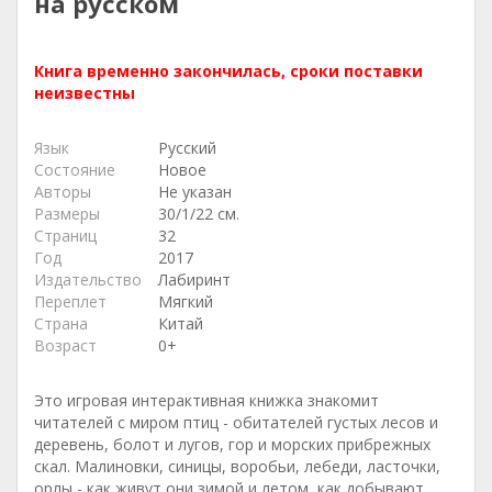
на русском
Книга временно закончилась, сроки поставки
неизвестны
Язык
Русский
Состояние
Новое
Авторы
Не указан
Размеры
30/1/22 см.
Страниц
32
Год
2017
Издательство
Лабиринт
Переплет
Мягкий
Страна
Китай
Возраст
0+
Это игровая интерактивная книжка знакомит
читателей с миром птиц - обитателей густых лесов и
деревень, болот и лугов, гор и морских прибрежных
скал. Малиновки, синицы, воробьи, лебеди, ласточки,
орлы - как живут они зимой и летом, как добывают