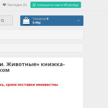
Закладки (0)
.
Напишите нам в WhatsApp
Товаров
0
0.00р.
и. Животные» книжка-
ском
сь, сроки поставки неизвестны