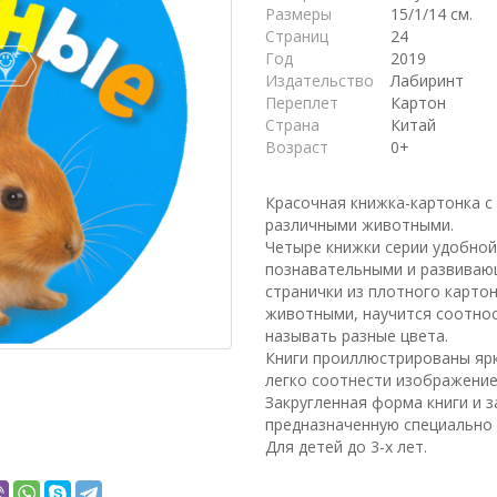
Размеры
15/1/14 см.
Страниц
24
Год
2019
Издательство
Лабиринт
Переплет
Картон
Страна
Китай
Возраст
0+
Красочная книжка-картонка с
различными животными.
Четыре книжки серии удобной
познавательными и развиваю
странички из плотного карто
животными, научится соотноси
называть разные цвета.
Книги проиллюстрированы яр
легко соотнести изображение
Закругленная форма книги и з
предназначенную специально 
Для детей до 3-х лет.