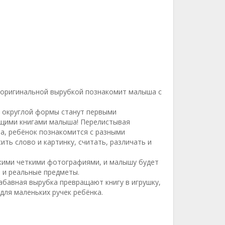
 оригинальной вырубкой познакомит малыша с
 округлой формы станут первыми
щими книгами малыша! Перелистывая
на, ребёнок познакомится с разными
ть слово и картинку, считать, различать и
кими четкими фотографиями, и малышу будет
 и реальные предметы.
абавная вырубка превращают книгу в игрушку,
для маленьких ручек ребёнка.