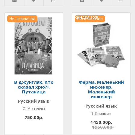
СКИДКА
500Р.
Нет в наличии
Нет в наличии
В джунглях. Кто
Ферма. Маленький
сказал хрю?!.
инженер.
Путаница
Маленький
инженер
Русский язык
Русский язык
О. Мозалева
Т. Кнапман
750.00р.
1450.00р.
1950.00р.