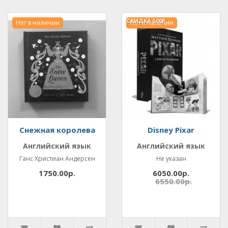
СКИДКА
500Р.
Нет в наличии
Нет в наличии
Снежная королева
Disney Pixar
Английский язык
Английский язык
Ганс Христиан Андерсен
Не указан
1750.00р.
6050.00р.
6550.00р.