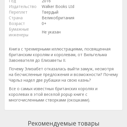
Год
2016
Издательство
Walker Books Ltd
Переплет
Твердый
Страна
Великобритания
Возраст
0+
Бумажные
Не указан
инженеры
Книга с трехмерными иллюстрациями, посвященная
британским королям и королевам, от Вильгельма
Завоевателя до Елизаветы II.
Почему Элизабет отказалась выйти замуж, несмотря
на бесчисленные предложения и возможности? Почему
Чарльз надел две рубашки на свою казнь?
Все о самых известных британских королях и
королевах в этой веселой popup книге с
многочисленными створками (окошками).
Рекомендуемые товары