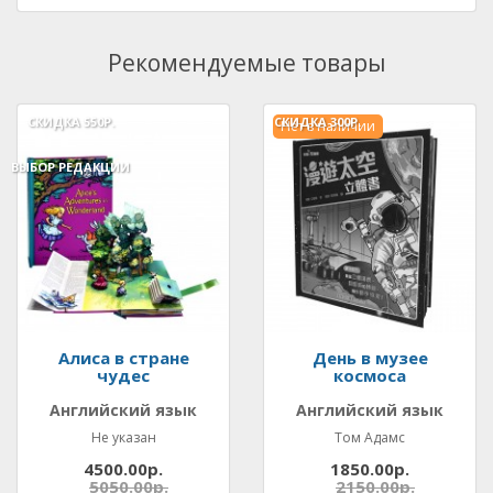
Рекомендуемые товары
СКИДКА
550Р.
СКИДКА
300Р.
Нет в наличии
ВЫБОР РЕДАКЦИИ
Алиса в стране
День в музее
чудес
космоса
Английский язык
Английский язык
Не указан
Том Адамс
4500.00р.
1850.00р.
5050.00р.
2150.00р.