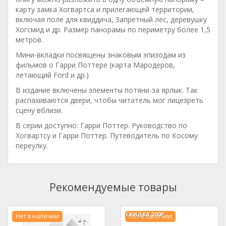
карту замка Хогвартса и прилегающей территории,
включая поле для квиддича, Запретный лес, деревушку
Хогсмид и др. Размер панорамы по периметру более 1,5
метров.
Мини-вкладки посвящены знаковым эпизодам из
фильмов о Гарри Поттере (карта Мародеров,
летающий Ford и др.)
В издание включены элементы потяни-за ярлык. Так
распахиваются двери, чтобы читатель мог лицезреть
сцену вблизи.
В серии доступно: Гарри Поттер. Руководство по
Хогвартсу и Гарри Поттер. Путеводитель по Косому
переулку.
Рекомендуемые товары
СКИДКА
200Р.
Нет в наличии
Нет в наличии