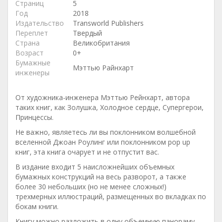
Страниц
5
Год
2018
Издательство
Transworld Publishers
Переплет
Твердый
Страна
Великобритания
Возраст
0+
Бумажные
Мэттью Райнхарт
инженеры
От художника-инженера Мэттью Рейнхарт, автора
таких книг, как Золушка, Холодное сердце, Супергерои,
Принцессы.
Не важно, являетесь ли вы поклонником волшебной
вселенной Джоан Роулинг или поклонником pop up
книг, эта книга очарует и не отпустит вас.
В издание входит 5 наисложнейших объемных
бумажных конструкций на весь разворот, а также
более 30 небольших (но не менее сложных!)
трехмерных иллюстраций, размещенных во вкладках по
бокам книги.
Книгу можно разложить в одну объемную панораму –