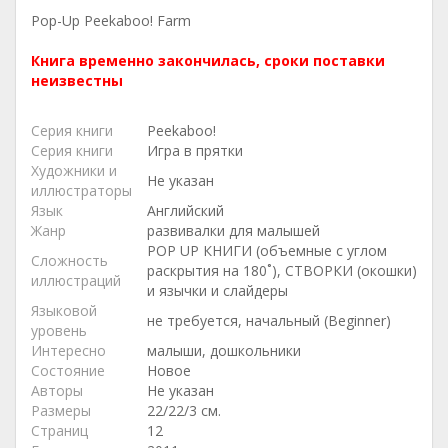
Pop-Up Peekaboo! Farm
Книга временно закончилась, сроки поставки
неизвестны
Серия книги
Peekaboo!
Серия книги
Игра в прятки
Художники и
Не указан
иллюстраторы
Язык
Английский
Жанр
развивалки для малышей
POP UP КНИГИ (объемные с углом
Сложность
раскрытия на 180˚), СТВОРКИ (окошки)
иллюстраций
и язычки и слайдеры
Языковой
не требуется, начальный (Beginner)
уровень
Интересно
малыши, дошкольники
Состояние
Новое
Авторы
Не указан
Размеры
22/22/3 см.
Страниц
12