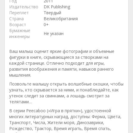
Год
2011
Издательство
DK Publishing
Переплет
Твердый
Страна
Великобритания
Возраст
0+
Бумажные
Не указан
инженеры
Ваш малыш оценит яркие фотографии и объемные
фигурки в книге, скрывающиеся за створками на
каждой странице. Отлично подходит для игры,
развития воображения и памяти, навыков раннего
мышления.
Позвольте малышу открыть волшебные окошки, чтобы
узнать, кто скрывается за ними, и понаблюдайте, как
утенок следит за свинками, а лошадь смотрит за
телятами…
В серии Peecaboo («Игра в прятки»), удостоенной
многих литературных наград, доступны: Ферма, Цвета,
Транспорт, Числа, Жители моря, Динозаврики,
Рождество, Трактор, Время играть, Время спать,