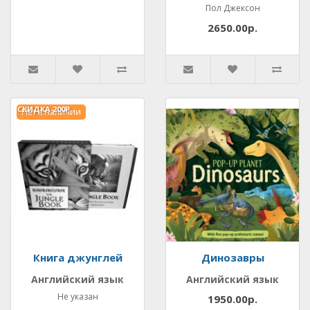
Пол Джексон
2650.00р.
СКИДКА
200Р.
Нет в наличии
Книга джунглей
Динозавры
Английский язык
Английский язык
Не указан
1950.00р.