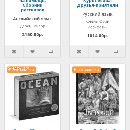
на помощь.
Куролесова.
Сборник
Друзья-приятели
рассказов
Русский язык
Английский язык
Коваль Юрий
Дерен Тейлор
Иосифович
2150.00р.
1014.00р.
СКИДКА
150Р.
Нет в наличии
Нет в наличии