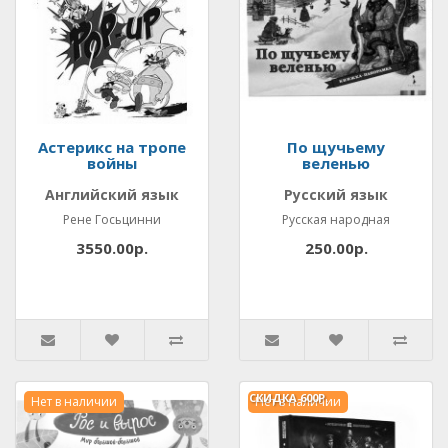
Астерикс на тропе
По щучьему
войны
веленью
Английский язык
Русский язык
Рене Госьцинни
Русская народная
3550.00р.
250.00р.
СКИДКА
600Р.
Нет в наличии
Нет в наличии