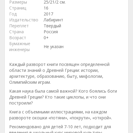
Размеры
25/21/2 см.
Страниц
16
Год
2017
Издательство
Лабиринт
Переплет
Твердый
Страна
Россия
Возраст
0+
Бумажные
Не указан
инженеры
Каждый разворот книги посвящен определенной
области знаний о Древней Греции: истории,
архитектуре, образованию, быту, мифологии,
Олимпийским играм.
Какая наука была самой важной? Кого боялись боги
Древней Греции? Кто такие циклопы, и что они
построили?
Книга с объемными иллюстрациями, на каждом
развороте окошки «потяни», «покрути», «открой».
Рекомендовано для детей 7-10 лет, подходит для
введения в школьный курс мировой культуры.