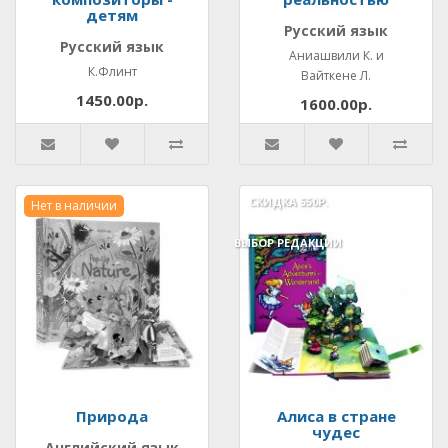
детям
Русский язык
Русский язык
Аниашвили К. и
К.Флинт
Вайткене Л.
1450.00р.
1600.00р.
СКИДКА
550Р.
Нет в наличии
ВЫБОР РЕДАКЦИИ
Природа
Алиса в стране
чудес
Английский язык