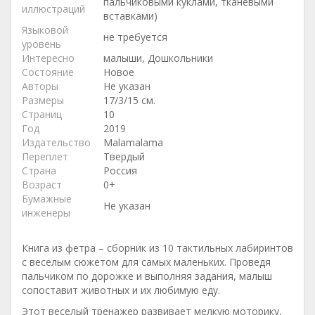
пальчиковыми куклами, тканевыми
иллюстраций
вставками)
Языковой
не требуется
уровень
Интересно
малыши, Дошкольники
Состояние
Новое
Авторы
Не указан
Размеры
17/3/15 см.
Страниц
10
Год
2019
Издательство
Malamalama
Переплет
Твердый
Страна
Россия
Возраст
0+
Бумажные
Не указан
инженеры
Книга из фетра – сборник из 10 тактильных лабиринтов
с веселым сюжетом для самых маленьких. Проведя
пальчиком по дорожке и выполняя задания, малыш
сопоставит животных и их любимую еду.
Этот веселый тренажер развивает мелкую моторику,