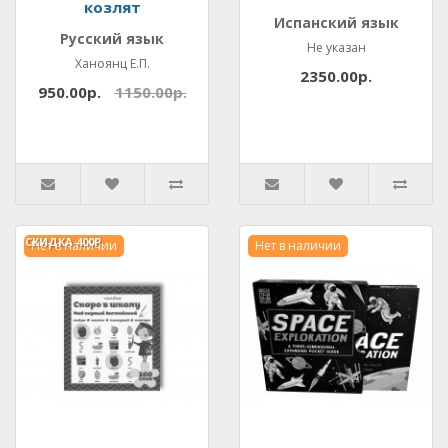
козлят
Испанский язык
Русский язык
Не указан
Ханоянц Е.П.
2350.00р.
950.00р.
1150.00р.
СКИДКА
400Р.
Нет в наличии
Нет в наличии