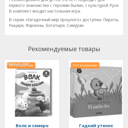
первого знакомства с героями былин, с культурой Руси.
В комплект входит настольная игра.
В серии «Загадочный мир прошлого» доступны: Пираты,
Рыцари, Фараоны, Богатыри, Самураи.
Рекомендуемые товары
СКИДКА
200Р.
Нет в наличии
Нет в наличии
Волк и семеро
Гадкий утенок