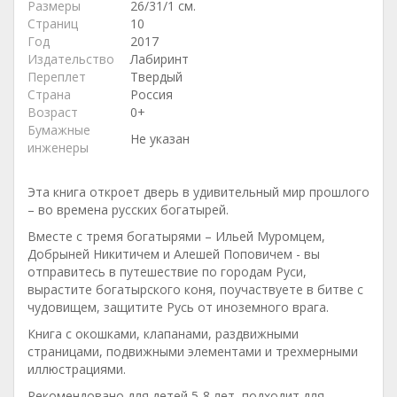
Размеры
26/31/1 см.
Страниц
10
Год
2017
Издательство
Лабиринт
Переплет
Твердый
Страна
Россия
Возраст
0+
Бумажные
Не указан
инженеры
Эта книга откроет дверь в удивительный мир прошлого
– во времена русских богатырей.
Вместе с тремя богатырями – Ильей Муромцем,
Добрыней Никитичем и Алешей Поповичем - вы
отправитесь в путешествие по городам Руси,
вырастите богатырского коня, поучаствуете в битве с
чудовищем, защитите Русь от иноземного врага.
Книга с окошками, клапанами, раздвижными
страницами, подвижными элементами и трехмерными
иллюстрациями.
Рекомендовано для детей 5-8 лет, подходит для