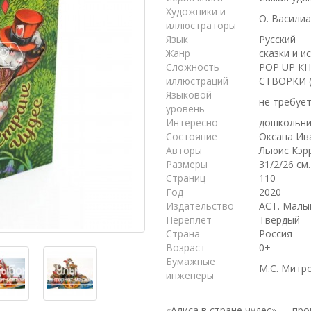
Художники и
О. Васили
иллюстраторы
Язык
Русский
Жанр
сказки и и
Сложность
POP UP КН
иллюстраций
СТВОРКИ (
Языковой
не требуе
уровень
Интересно
дошкольни
Состояние
Оксана Ив
Авторы
Льюис Кэр
Размеры
31/2/26 см.
Страниц
110
Год
2020
Издательство
АСТ. Мал
Переплет
Твердый
Страна
Россия
Возраст
0+
Бумажные
М.С. Митр
инженеры
«Алиса в стране чудес» — пр