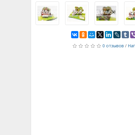
0 отзывов
/
Нап