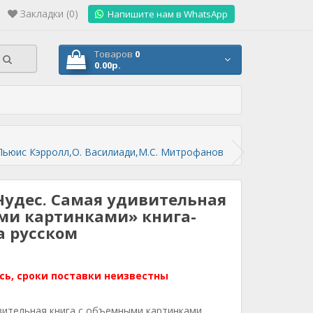
Закладки (0)
.
Напишите нам в WhatsApp
Товаров
0
0.00р.
 Льюис Кэрролл,О. Василиади,М.С. Митрофанов
Чудес. Самая удивительная
ми картинками» книга-
а русском
сь, сроки поставки неизвестны
вительная книга с объемными картинками