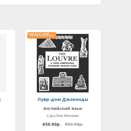
СКИДКА
200Р.
Нет в наличии
к
Лувр-дом Джоконды
Английский язык
Сара Мак-Менеми
650.00р.
850.00р.