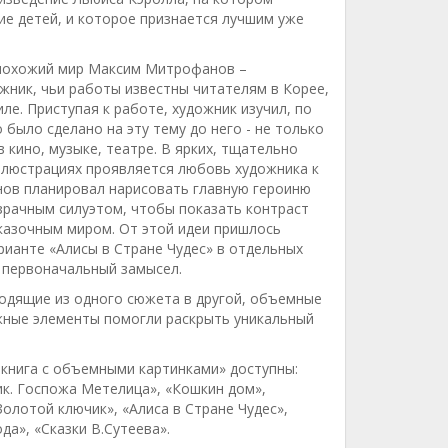
ие детей, и которое признается лучшим уже
 похожий мир Максим Митрофанов –
жник, чьи работы известны читателям в Корее,
ле. Приступая к работе, художник изучил, по
 было сделано на эту тему до него - не только
в кино, музыке, театре. В ярких, тщательно
ллюстрациях проявляется любовь художника к
нов планировал нарисовать главную героиню
зрачным силуэтом, чтобы показать контраст
казочным миром. От этой идеи пришлось
рианте «Алисы в Стране Чудес» в отдельных
а первоначальный замысел.
ходящие из одного сюжета в другой, объемные
ижные элементы помогли раскрыть уникальный
 книга с объемными картинками» доступны:
к. Госпожа Метелица», «Кошкин дом»,
олотой ключик», «Алиса в Стране Чудес»,
а», «Сказки В.Сутеева».