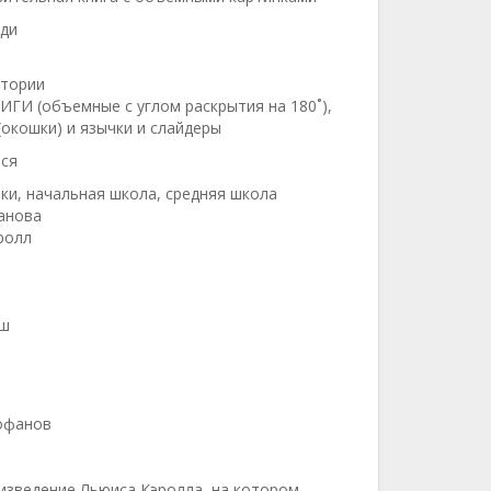
ади
стории
ИГИ (объемные с углом раскрытия на 180˚),
окошки) и язычки и слайдеры
тся
ки, начальная школа, средняя школа
анова
ролл
ыш
офанов
оизведение Льюиса Кэролла, на котором