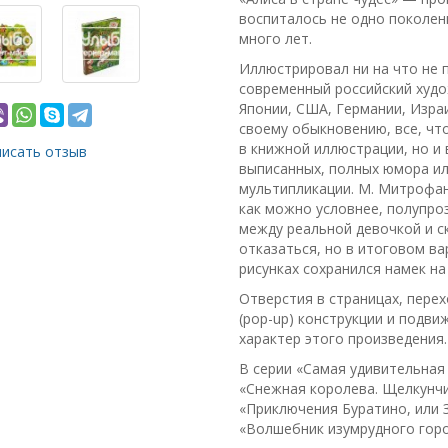
воспиталось не одно поколен
много лет.
Иллюстрировал ни на что не
современный российский худо
Японии, США, Германии, Израи
своему обыкновению, все, что
в книжной иллюстрации, но и 
исать отзыв
выписанных, полных юмора и
мультипликации. М. Митрофа
как можно условнее, полупро
между реальной девочкой и с
отказаться, но в итоговом ва
рисунках сохранился намек н
Отверстия в страницах, пере
(pop-up) конструкции и подв
характер этого произведения.
В серии «Самая удивительная
«Снежная королева. Щелкунчи
«Приключения Буратино, или З
«Волшебник изумрудного город