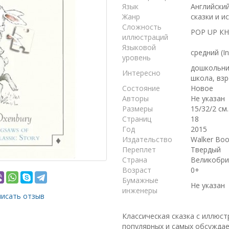
Язык
Английски
Жанр
сказки и и
Сложность
POP UP КН
иллюстраций
Языковой
средний (I
уровень
дошкольни
Интересно
школа, взр
Состояние
Новое
Авторы
Не указан
Размеры
15/32/2 см.
Страниц
18
Год
2015
Издательство
Walker Boo
Переплет
Твердый
Страна
Великобри
Возраст
0+
Бумажные
Не указан
инженеры
исать отзыв
Классическая сказка с иллюс
популярных и самых обсуждае