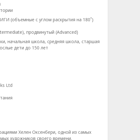
й
стории
ИГИ (объемные с углом раскрытия на 180˚)
ntermediate), продвинутый (Advanced)
ки, начальная школа, средняя школа, старшая
ослые дети до 150 лет
ks Ltd
тания
трациями Хелен Оксенбери, одной из самых
мых художников своего времени.