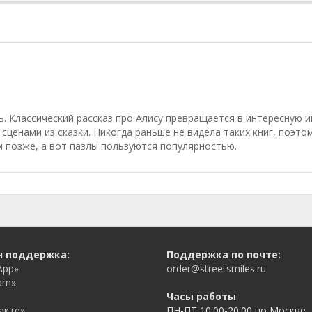
. Классический рассказ про Алису превращается в интересную и
 сценами из сказки. Никогда раньше не видела таких книг, поэто
м позже, а вот пазлы пользуются популярностью.
н поддержка:
Поддержка по почте:
App»
order@streetsmiles.ru
am»
Часы работы
акте»
ПН-ПТ 10:00-20:00 по Москве