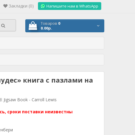
Закладки (0)
.
Напишите нам в WhatsApp
Товаров
0
0.00р.
чудес» книга с пазлами на
: Jigsaw Book - Carroll Lewis
сь, сроки поставки неизвестны
енбери