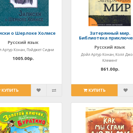
иски о Шерлоке Холмсе
Затерянный мир.
Библиотека приключе
Русский язык
Русский язык
л Артур Конан, Пэйджет Сидни
Дойл Артур Конан, Колл Дж
1005.00р.
Клемент
861.00р.
КУПИТЬ
КУПИТЬ