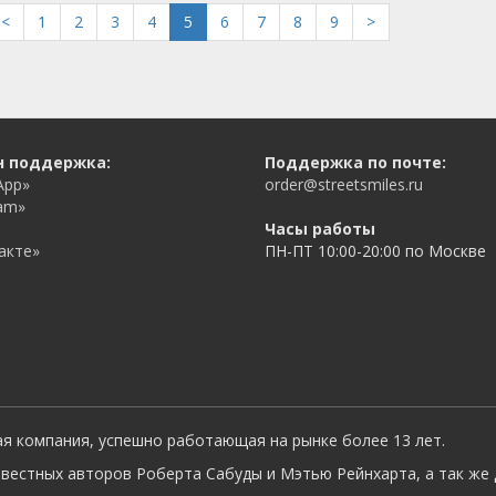
<
1
2
3
4
5
6
7
8
9
>
н поддержка:
Поддержка по почте:
App»
order@streetsmiles.ru
am»
Часы работы
акте»
ПН-ПТ 10:00-20:00 по Москве
ая компания, успешно работающая на рынке более 13 лет.
вестных авторов Роберта Сабуды и Мэтью Рейнхарта, а так же 