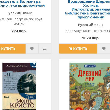
ладетель Баллантрэ.
Возвращение Шерло
блиотека приключений
Холмса.
Иллюстрированна
Русский язык
библиотека фантасти
приключений
ивенсон Роберт Льюис, Хоул
Уильям
Русский язык
774.00р.
Дойл Артур Конан, Пэйджет С
1024.00р.
КУПИТЬ
КУПИТЬ