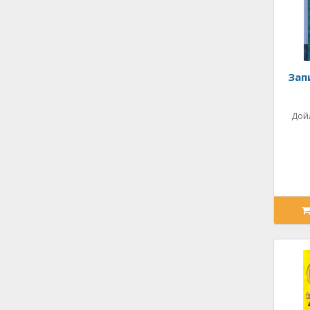
Зап
Дой