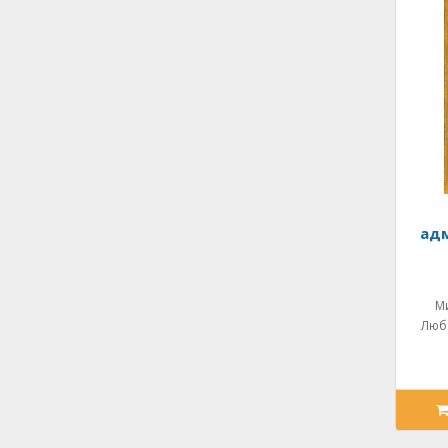
адм
М
Люба