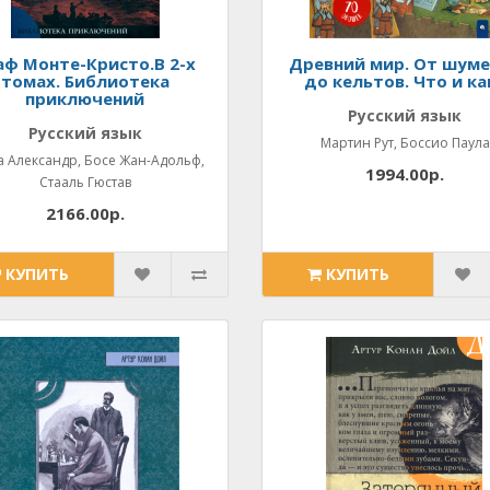
аф Монте-Кристо.В 2-х
Древний мир. От шум
томах. Библиотека
до кельтов. Что и ка
приключений
Русский язык
Русский язык
Мартин Рут, Боссио Паула
 Александр, Босе Жан-Адольф,
1994.00р.
Стааль Гюстав
2166.00р.
КУПИТЬ
КУПИТЬ