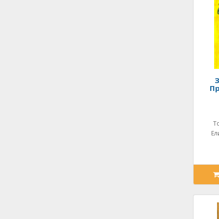
Пр
Т
Ел