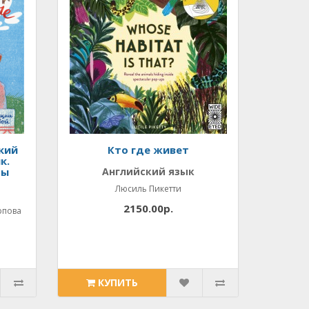
кий
Кто где живет
к.
ры
Английский язык
Люсиль Пикетти
2150.00р.
рпова
КУПИТЬ