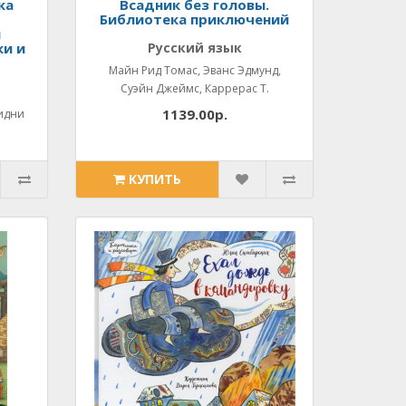
ка
Всадник без головы.
Библиотека приключений
я
ки и
Русский язык
Майн Рид Томас, Эванс Эдмунд,
Суэйн Джеймс, Каррерас Т.
1139.00р.
идни
КУПИТЬ