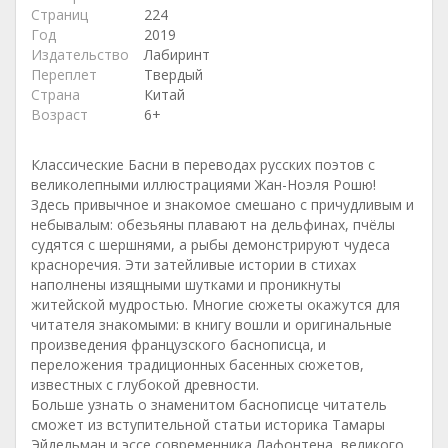
Страниц
224
Год
2019
Издательство
Лабиринт
Переплет
Твердый
Страна
Китай
Возраст
6+
Классические Басни в переводах русских поэтов с
великолепными иллюстрациями Жан-Ноэля Рошю!
Здесь привычное и знакомое смешано с причудливым и
небывалым: обезьяны плавают на дельфинах, пчёлы
судятся с шершнями, а рыбы демонстрируют чудеса
красноречия. Эти затейливые истории в стихах
наполнены изящными шутками и проникнуты
житейской мудростью. Многие сюжеты окажутся для
читателя знакомыми: в книгу вошли и оригинальные
произведения французского баснописца, и
переложения традиционных басенных сюжетов,
известных с глубокой древности.
Больше узнать о знаменитом баснописце читатель
сможет из вступительной статьи историка Тамары
Эйдельман и эссе современника Лафонтена, великого