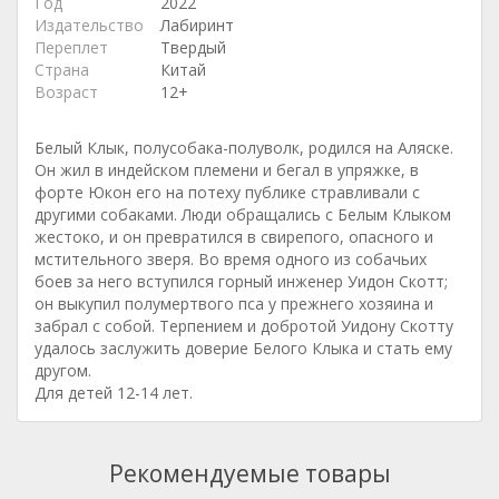
Год
2022
Издательство
Лабиринт
Переплет
Твердый
Страна
Китай
Возраст
12+
Белый Клык, полусобака-полуволк, родился на Аляске.
Он жил в индейском племени и бегал в упряжке, в
форте Юкон его на потеху публике стравливали с
другими собаками. Люди обращались с Белым Клыком
жестоко, и он превратился в свирепого, опасного и
мстительного зверя. Во время одного из собачьих
боев за него вступился горный инженер Уидон Скотт;
он выкупил полумертвого пса у прежнего хозяина и
забрал с собой. Терпением и добротой Уидону Скотту
удалось заслужить доверие Белого Клыка и стать ему
другом.
Для детей 12-14 лет.
Рекомендуемые товары