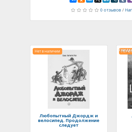
0 отзывов
/
Нап
СКИДК
Нет в наличии
Нет в
Любопытный Джордж и
велосипед. Продолжение
следует