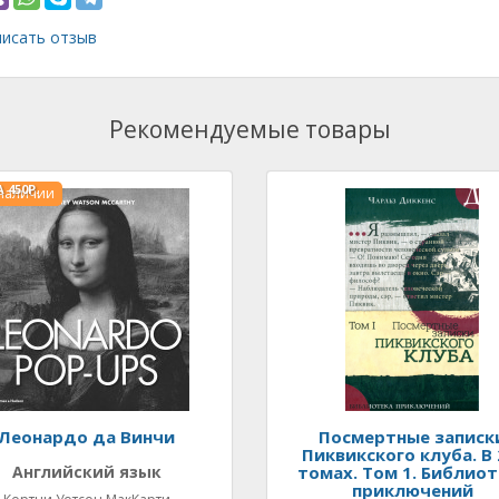
исать отзыв
Рекомендуемые товары
А
450Р.
 наличии
Леонардо да Винчи
Посмертные записк
Пиквикского клуба. В 
Английский язык
томах. Том 1. Библиот
приключений